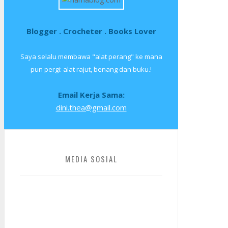
Blogger . Crocheter . Books Lover
Saya selalu membawa "alat perang" ke mana
pun pergi: alat rajut, benang dan buku.!
Email Kerja Sama:
dini.thea@gmail.com
MEDIA SOSIAL
Facebook
Twitter
Instagram