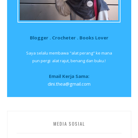
Blogger . Crocheter . Books Lover
Saya selalu membawa "alat perang" ke mana
pun pergi: alat rajut, benang dan buku.!
Email Kerja Sama:
dini.thea@gmail.com
MEDIA SOSIAL