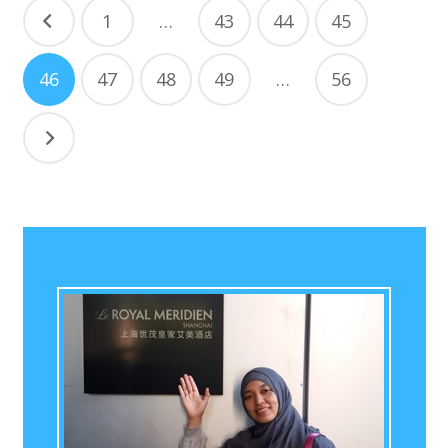
Posts
1
…
43
44
45
navigation
46
47
48
49
…
56