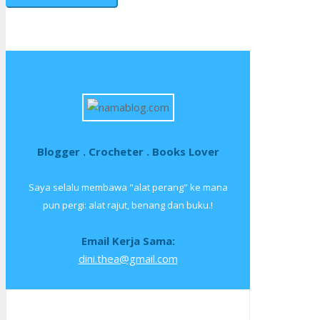
Blogger . Crocheter . Books Lover
Saya selalu membawa "alat perang" ke mana
pun pergi: alat rajut, benang dan buku.!
Email Kerja Sama:
dini.thea@gmail.com