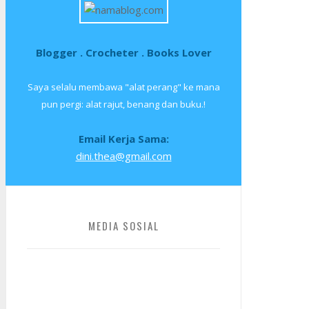
Blogger . Crocheter . Books Lover
Saya selalu membawa "alat perang" ke mana
pun pergi: alat rajut, benang dan buku.!
Email Kerja Sama:
dini.thea@gmail.com
MEDIA SOSIAL
Facebook
Twitter
Instagram