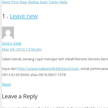
Next Post
Baju Barbie buat Tante Mida
Comment
1
.
Leave new
Distro Etnik
May 24, 2010 12:50 pm
Salam kenal..senang rajut merajut neh mbak?kerenn..kerenn..kere
Saya dari
http://www.maikaetnik.blogspot.com
, untuk pemesana
0813.8160.8060 atau 0818.0807.1978
Reply
Leave a Reply