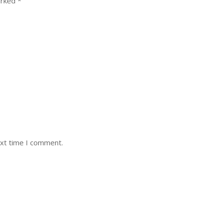
arked
*
ext time I comment.