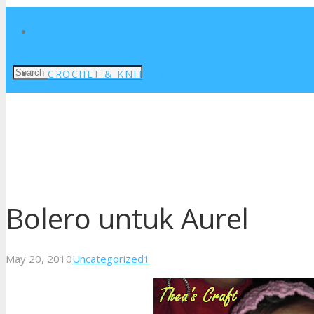
CULTURE
CROCHET & KNITTING
Bolero untuk Aurel
Comment
May 20, 2010
Uncategorized
1