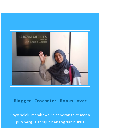
Blogger . Crocheter . Books Lover
Saya selalu membawa "alat perang" ke mana
pun pergi: alat rajut, benang dan buku.!