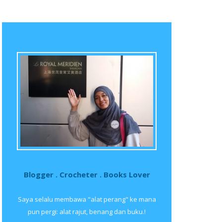
Blogger . Crocheter . Books Lover
Saya selalu membawa "alat perang" ke mana
pun pergi: alat rajut, benang dan buku.!