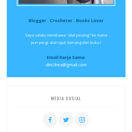
Blogger . Crocheter . Books Lover
Saya selalu membawa "alat perang" ke mana
pun pergi: alat rajut, benang dan buku.!
Email Kerja Sama:
dini.thea@gmail.com
MEDIA SOSIAL