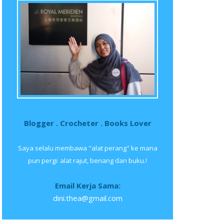
Blogger . Crocheter . Books Lover
Saya selalu membawa "alat perang" ke mana
pun pergi: alat rajut, benang dan buku.!
Email Kerja Sama:
dini.thea@gmail.com