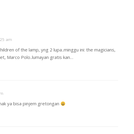
:25 am
ldren of the lamp, yng 2 lupa..minggu ini: the magicians,
anet, Marco Polo..lumayan gratis kan…
am
enak ya bisa pinjem gretongan