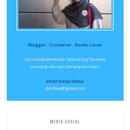
Blogger . Crocheter . Books Lover
Saya selalu membawa "alat perang" ke mana
pun pergi: alat rajut, benang dan buku.!
Email Kerja Sama:
dini.thea@gmail.com
MEDIA SOSIAL