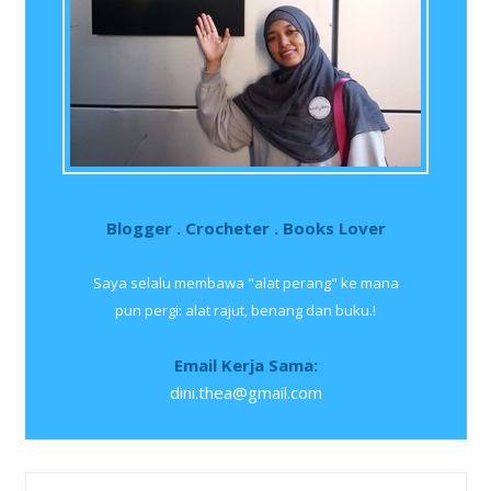
Blogger . Crocheter . Books Lover
Saya selalu membawa "alat perang" ke mana
pun pergi: alat rajut, benang dan buku.!
Email Kerja Sama:
dini.thea@gmail.com