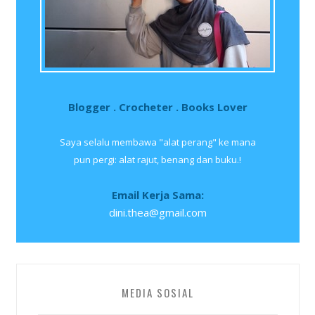
Blogger . Crocheter . Books Lover
Saya selalu membawa "alat perang" ke mana
pun pergi: alat rajut, benang dan buku.!
Email Kerja Sama:
dini.thea@gmail.com
MEDIA SOSIAL