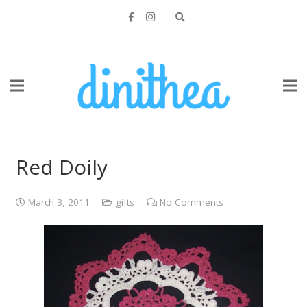
Red Doily
March 3, 2011
gifts
No Comments