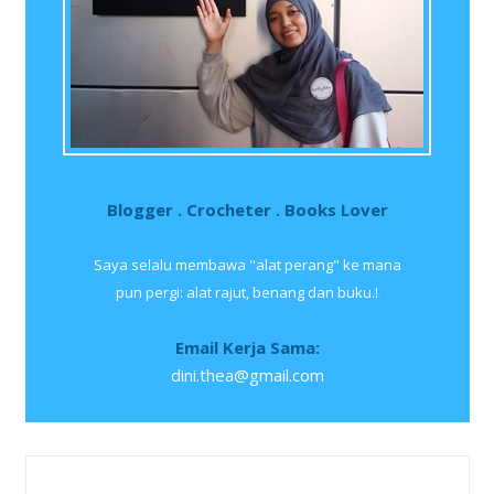
Blogger . Crocheter . Books Lover
Saya selalu membawa "alat perang" ke mana
pun pergi: alat rajut, benang dan buku.!
Email Kerja Sama:
dini.thea@gmail.com