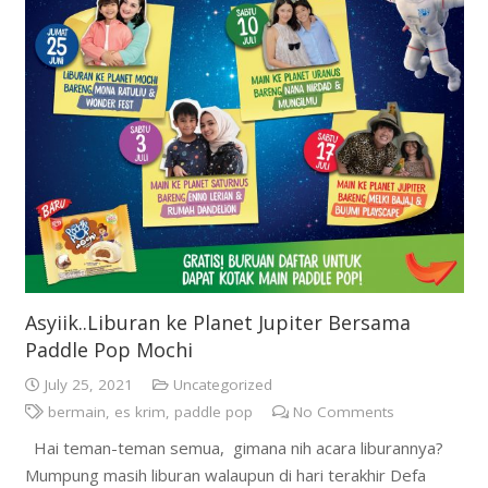
Asyiik..Liburan ke Planet Jupiter Bersama
Paddle Pop Mochi
July 25, 2021
Uncategorized
bermain
,
es krim
,
paddle pop
No Comments
Hai teman-teman semua, gimana nih acara liburannya?
Mumpung masih liburan walaupun di hari terakhir Defa