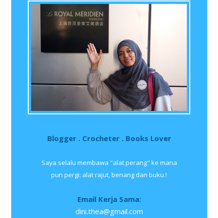
Blogger . Crocheter . Books Lover
Saya selalu membawa "alat perang" ke mana
pun pergi: alat rajut, benang dan buku.!
Email Kerja Sama:
dini.thea@gmail.com