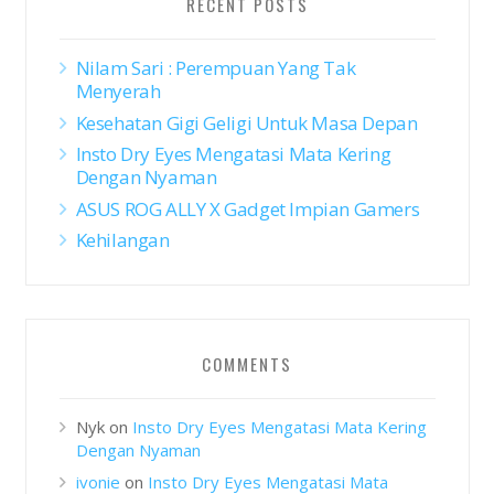
RECENT POSTS
Nilam Sari : Perempuan Yang Tak
Menyerah
Kesehatan Gigi Geligi Untuk Masa Depan
Insto Dry Eyes Mengatasi Mata Kering
Dengan Nyaman
ASUS ROG ALLY X Gadget Impian Gamers
Kehilangan
COMMENTS
Nyk
on
Insto Dry Eyes Mengatasi Mata Kering
Dengan Nyaman
ivonie
on
Insto Dry Eyes Mengatasi Mata