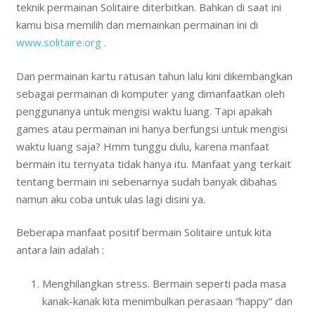
teknik permainan Solitaire diterbitkan. Bahkan di saat ini
kamu bisa memilih dan memainkan permainan ini di
www.solitaire.org
.
Dan permainan kartu ratusan tahun lalu kini dikembangkan
sebagai permainan di komputer yang dimanfaatkan oleh
penggunanya untuk mengisi waktu luang. Tapi apakah
games atau permainan ini hanya berfungsi untuk mengisi
waktu luang saja? Hmm tunggu dulu, karena manfaat
bermain itu ternyata tidak hanya itu. Manfaat yang terkait
tentang bermain ini sebenarnya sudah banyak dibahas
namun aku coba untuk ulas lagi disini ya.
Beberapa manfaat positif bermain Solitaire untuk kita
antara lain adalah :
Menghilangkan stress. Bermain seperti pada masa
kanak-kanak kita menimbulkan perasaan “happy” dan