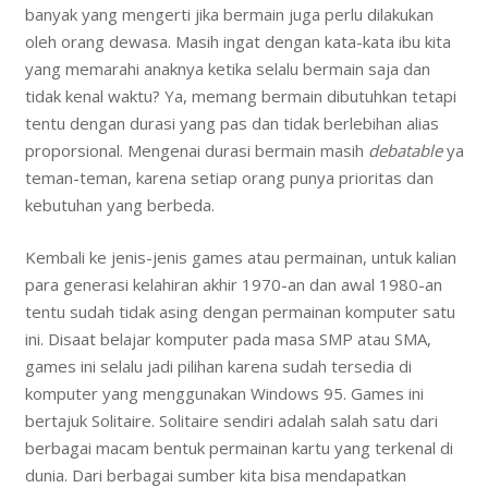
banyak yang mengerti jika bermain juga perlu dilakukan
oleh orang dewasa. Masih ingat dengan kata-kata ibu kita
yang memarahi anaknya ketika selalu bermain saja dan
tidak kenal waktu? Ya, memang bermain dibutuhkan tetapi
tentu dengan durasi yang pas dan tidak berlebihan alias
proporsional. Mengenai durasi bermain masih
debatable
ya
teman-teman, karena setiap orang punya prioritas dan
kebutuhan yang berbeda.
Kembali ke jenis-jenis games atau permainan, untuk kalian
para generasi kelahiran akhir 1970-an dan awal 1980-an
tentu sudah tidak asing dengan permainan komputer satu
ini. Disaat belajar komputer pada masa SMP atau SMA,
games ini selalu jadi pilihan karena sudah tersedia di
komputer yang menggunakan Windows 95. Games ini
bertajuk Solitaire. Solitaire sendiri adalah salah satu dari
berbagai macam bentuk permainan kartu yang terkenal di
dunia. Dari berbagai sumber kita bisa mendapatkan