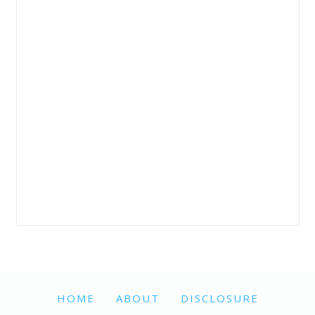
HOME
ABOUT
DISCLOSURE