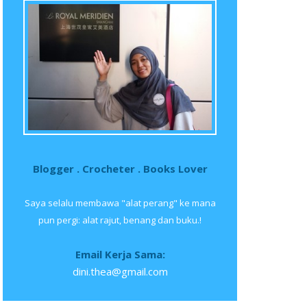
Blogger . Crocheter . Books Lover
Saya selalu membawa "alat perang" ke mana
pun pergi: alat rajut, benang dan buku.!
Email Kerja Sama:
dini.thea@gmail.com