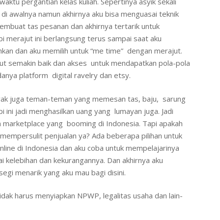
ktu pergantian kelas kuliah. Sepertinya asyik sekali
i awalnya namun akhirnya aku bisa menguasai teknik
membuat tas pesanan dan akhirnya tertarik untuk
bi merajut ini berlangsung terus sampai saat aku
hkan dan aku memilih untuk “me time” dengan merajut.
ut semakin baik dan akses untuk mendapatkan pola-pola
nya platform digital ravelry dan etsy.
nyak juga teman-teman yang memesan tas, baju, sarung
bi ini jadi menghasilkan uang yang lumayan juga. Jadi
orm marketplace yang booming di Indonesia. Tapi apakah
h mempersulit penjualan ya? Ada beberapa pilihan untuk
nline di Indonesia dan aku coba untuk mempelajarinya
kelebihan dan kekurangannya. Dan akhirnya aku
segi menarik yang aku mau bagi disini.
. Tidak harus menyiapkan NPWP, legalitas usaha dan lain-