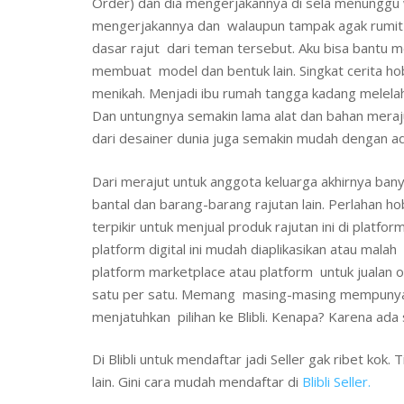
Order) dan dia mengerjakannya di sela menunggu wa
mengerjakannya dan walaupun tampak agak rumit d
dasar rajut dari teman tersebut. Aku bisa bantu 
membuat model dan bentuk lain. Singkat cerita ho
menikah. Menjadi ibu rumah tangga kadang melela
Dan untungnya semakin lama alat dan bahan meraj
dari desainer dunia juga semakin mudah dengan ada
Dari merajut untuk anggota keluarga akhirnya ba
bantal dan barang-barang rajutan lain. Perlahan ho
terpikir untuk menjual produk rajutan ini di platf
platform digital ini mudah diaplikasikan atau mala
platform marketplace atau platform untuk jualan o
satu per satu. Memang masing-masing mempunyai 
menjatuhkan pilihan ke Blibli. Kenapa? Karena ada 
Di Blibli untuk mendaftar jadi Seller gak ribet kok
lain. Gini cara mudah mendaftar di
Blibli Seller.