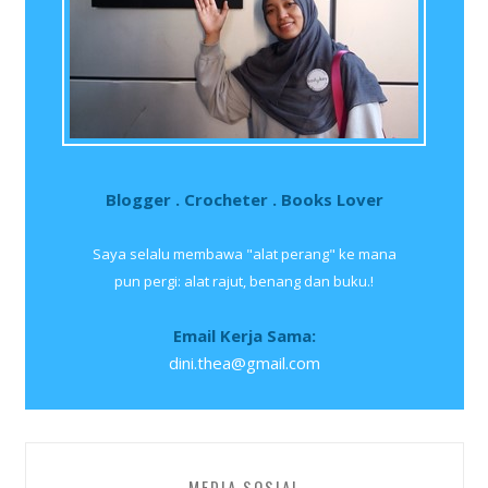
Blogger . Crocheter . Books Lover
Saya selalu membawa "alat perang" ke mana
pun pergi: alat rajut, benang dan buku.!
Email Kerja Sama:
dini.thea@gmail.com
MEDIA SOSIAL