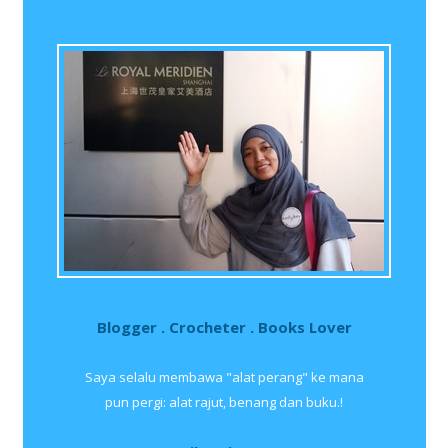
Blogger . Crocheter . Books Lover
Saya selalu membawa "alat perang" ke mana
pun pergi: alat rajut, benang dan buku.!