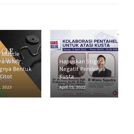
 Muscle
Pro Whey :
Hapuskan Stigma
gnya Bentuk
Negatif Penderita
 Otot
Kusta
, 2023
April 15, 2022