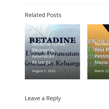
Related Posts
Betadine Untuk
Review
Perawatan
First 
Kesehatan
Pentin
Keluarga
Massa
August 3, 2022
March 22
Leave a Reply