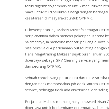
terus digembar-gemborkan untuk menurunkan resiko 
maka untuk itu diperlukan sinergi dengan berbaga
kesetaraan di masyarakat untuk OYPMK.
Di kesempatan ini, Mahdis Mustafa sebagai OYPMK
perjalanannya dalam mencari pekerjaan. Karena k
halamannya, ia mencoba mencari peluang di kota 
bisa bekerja di 4 perusahaan outsourcing dengan s
Hana Megatrading Makasar sejak bulan Januari 202
dipercaya sebagai SPV Cleaning Service yang memb
dari seorang OYPMK.
Sebuah contoh yang patut ditiru dari PT Azaret
dengan tidak membedakan job desk antara OYPMK d
service, sehingga tidak ada diskriminasi dan saling 
Perjalanan Mahdis memang hanya mewakili kisah
dipercaya untuk berkembang di tempatnya bekerja