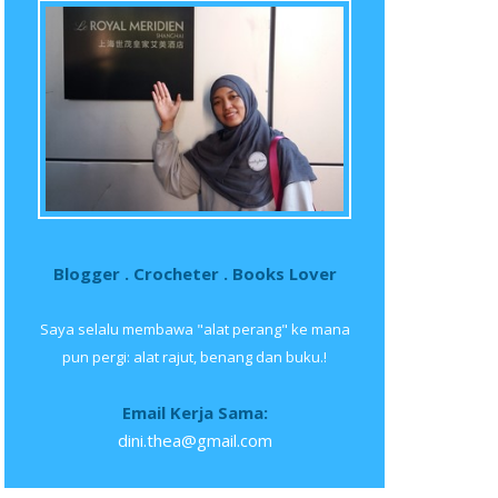
Blogger . Crocheter . Books Lover
Saya selalu membawa "alat perang" ke mana
pun pergi: alat rajut, benang dan buku.!
Email Kerja Sama:
dini.thea@gmail.com