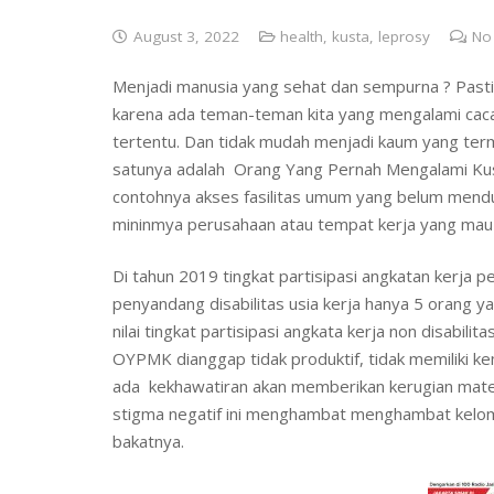
August 3, 2022
health
,
kusta
,
leprosy
No
Menjadi manusia yang sehat dan sempurna ? Pasti 
karena ada teman-teman kita yang mengalami cacat
tertentu. Dan tidak mudah menjadi kaum yang termar
satunya adalah Orang Yang Pernah Mengalami Kus
contohnya akses fasilitas umum yang belum menduk
mininmya perusahaan atau tempat kerja yang ma
Di tahun 2019 tingkat partisipasi angkatan kerja 
penyandang disabilitas usia kerja hanya 5 orang ya
nilai tingkat partisipasi angkata kerja non disabil
OYPMK dianggap tidak produktif, tidak memiliki k
ada kekhawatiran akan memberikan kerugian mater
stigma negatif ini menghambat menghambat kelom
bakatnya.