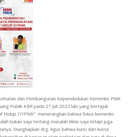
s Kesehatan dan Pembangunan Kependudukan Kemenko PMK
uang Publik KBR pada 27 Juli 2022 lalu yang bertajuk
raf Hidup OYPMK” menerangkan bahwa fokus kemenko
h bukan saja tentang masalah klinis saja tetapi juga
anya. Diungkapkan drg. Agus bahwa kunci dari kusta
 kebersihan di kawasan slum perkotaan dan juga di desa