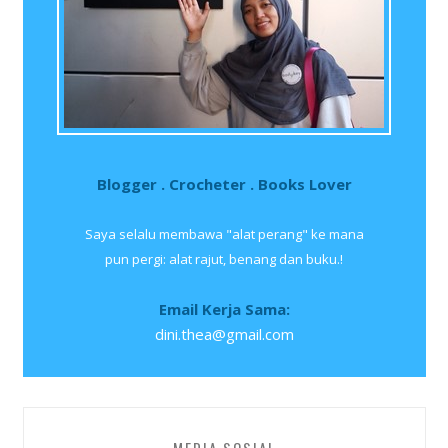
Blogger . Crocheter . Books Lover
Saya selalu membawa "alat perang" ke mana
pun pergi: alat rajut, benang dan buku.!
Email Kerja Sama:
dini.thea@gmail.com